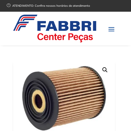
}
ATENDIMENTO:
Confira nossos horários de atendimento