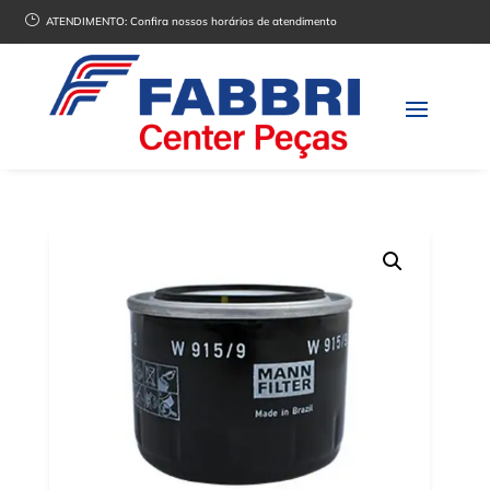
}
ATENDIMENTO:
Confira nossos horários de atendimento