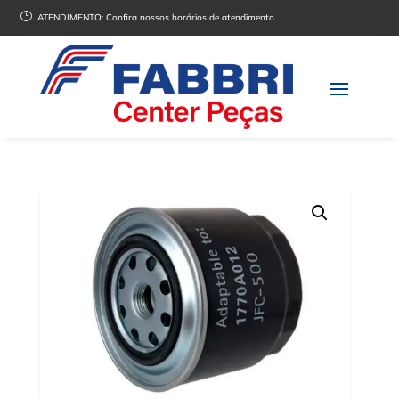
}
ATENDIMENTO:
Confira nossos horários de atendimento