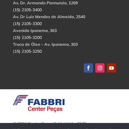
Av. Dr. Armando Pannunzio, 1269
(15) 2105-3400
Av. Dr Luiz Mendes de Almeida, 2540
(15) 2105-3300
Avenida Ipanema, 363
(15) 2105-3200
Troca de Óleo – Av. Ipanema, 303
(15) 2105-3250
© 2024 Center Peças Fabbri Ltda. CNPJ:
56.908.650/0001-94.