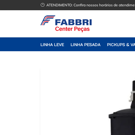
}
ATENDIMENTO:
Confira nossos horários de atendime
LINHA LEVE
LINHA PESADA
PICKUPS & V