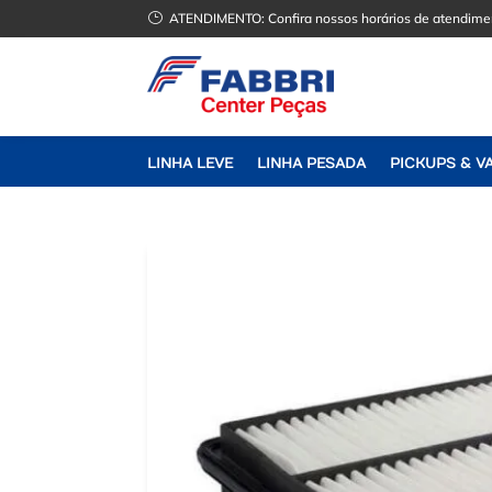
}
ATENDIMENTO:
Confira nossos horários de atendime
LINHA LEVE
LINHA PESADA
PICKUPS & V