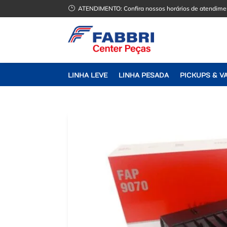
}
ATENDIMENTO:
Confira nossos horários de atendime
LINHA LEVE
LINHA PESADA
PICKUPS & V