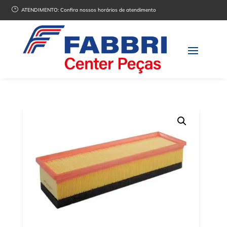
}
ATENDIMENTO:
Confira nossos horários de atendimento