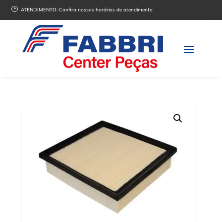
}
ATENDIMENTO:
Confira nossos horários de atendimento