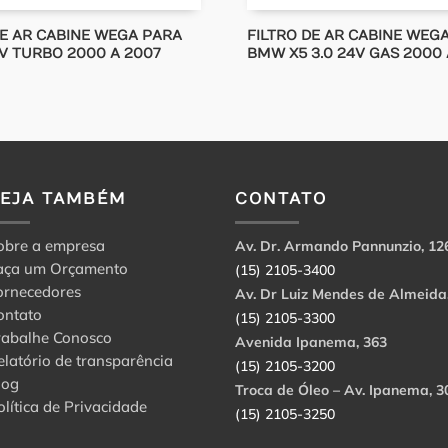
DE AR CABINE WEGA PARA
FILTRO DE AR CABINE WEG
0V TURBO 2000 A 2007
BMW X5 3.0 24V GAS 2000 
VEJA TAMBÉM
CONTATO
obre a empresa
Av. Dr. Armando Pannunzio, 12
aça um Orçamento
(15) 2105-3400
ornecedores
Av. Dr Luiz Mendes de Almeida
ontato
(15) 2105-3300
rabalhe Conosco
Avenida Ipanema, 363
elatório de transparência
(15) 2105-3200
log
Troca de Óleo – Av. Ipanema, 3
olítica de Privacidade
(15) 2105-3250