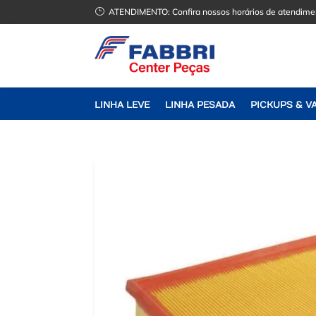
}
ATENDIMENTO:
Confira nossos horários de atendime
LINHA LEVE
LINHA PESADA
PICKUPS & V