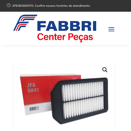
}
ATENDIMENTO:
Confira nossos horários de atendimento