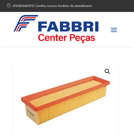
}
ATENDIMENTO:
Confira nossos horários de atendimento