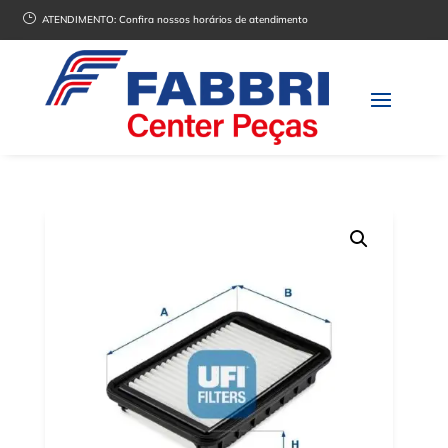
}
ATENDIMENTO:
Confira nossos horários de atendimento