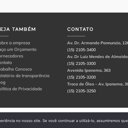
VEJA TAMBÉM
CONTATO
obre a empresa
Av. Dr. Armando Pannunzio, 12
aça um Orçamento
(15) 2105-3400
ornecedores
Av. Dr Luiz Mendes de Almeida
ontato
(15) 2105-3300
rabalhe Conosco
Avenida Ipanema, 363
elatório de transparência
(15) 2105-3200
log
Troca de Óleo – Av. Ipanema, 3
olítica de Privacidade
(15) 2105-3250
abbri Ltda. CNPJ: 56.908.650/0001-94.
eriência no nosso site. Se você continuar a utilizá-lo, assumiremos qu
rvados.