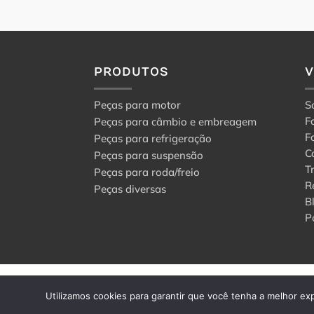
PRODUTOS
Peças para motor
S
F
Peças para câmbio e embreagem
F
Peças para refrigeração
C
Peças para suspensão
T
Peças para roda/freio
R
Peças diversas
B
P
© 2024 Center Peças F
Utilizamos cookies para garantir que você tenha a melhor exp
Todos os direitos rese