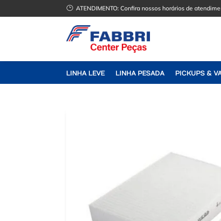
}
ATENDIMENTO:
Confira nossos horários de atendime
LINHA LEVE
LINHA PESADA
PICKUPS & V