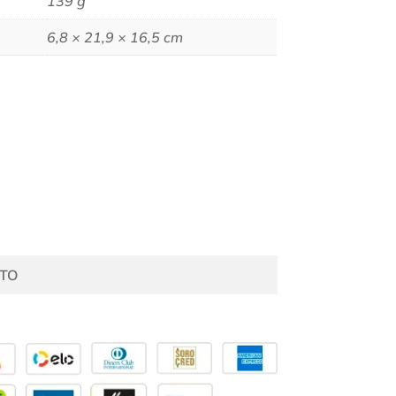
139 g
6,8 × 21,9 × 16,5 cm
TO