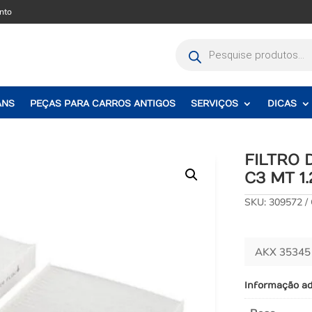
nto
Pesquisar
produtos
ANS
PEÇAS PARA CARROS ANTIGOS
SERVIÇOS
DICAS
FILTRO 
C3 MT 1.
SKU:
309572
AKX 35345
Informação ad