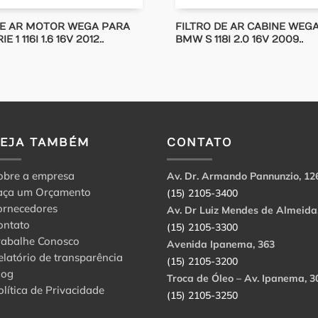
DE AR MOTOR WEGA PARA
FILTRO DE AR CABINE WEG
 1 116I 1.6 16V 2012..
BMW S 118I 2.0 16V 2009..
VEJA TAMBÉM
CONTATO
obre a empresa
Av. Dr. Armando Pannunzio, 12
aça um Orçamento
(15) 2105-3400
ornecedores
Av. Dr Luiz Mendes de Almeida
ontato
(15) 2105-3300
rabalhe Conosco
Avenida Ipanema, 363
elatório de transparência
(15) 2105-3200
log
Troca de Óleo – Av. Ipanema, 3
olítica de Privacidade
(15) 2105-3250