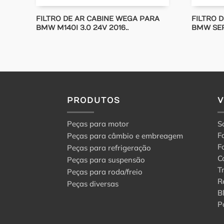
FILTRO DE AR CABINE WEGA PARA
FILTRO 
BMW M140I 3.0 24V 2016..
BMW SERIE
PRODUTOS
Peças para motor
S
F
Peças para câmbio e embreagem
F
Peças para refrigeração
C
Peças para suspensão
T
Peças para roda/freio
R
Peças diversas
B
P