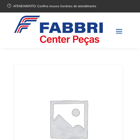
}
ATENDIMENTO:
Confira nossos horários de atendimento