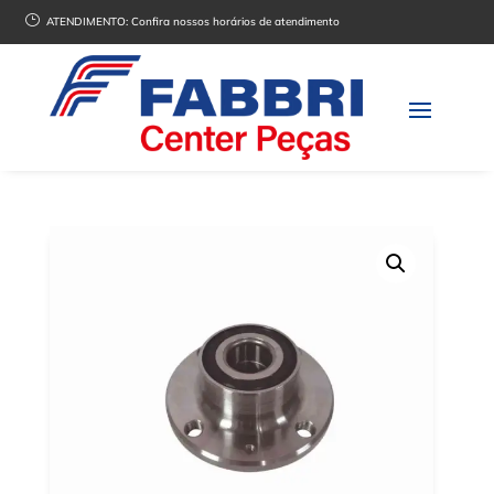
}
ATENDIMENTO:
Confira nossos horários de atendimento