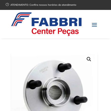
}
ATENDIMENTO:
Confira nossos horários de atendimento