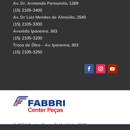
Av. Dr. Armando Pannunzio, 1269
(15) 2105-3400
Av. Dr Luiz Mendes de Almeida, 2540
(15) 2105-3300
Avenida Ipanema, 363
(15) 2105-3200
Troca de Óleo – Av. Ipanema, 303
(15) 2105-3250
© 2024 Center Peças Fabbri Ltda. CNPJ:
56.908.650/0001-94.