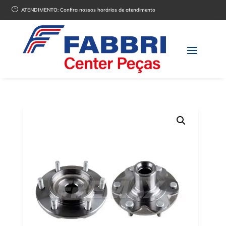
}
ATENDIMENTO:
Confira nossos horários de atendimento