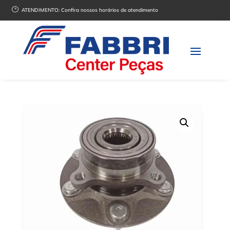
}
ATENDIMENTO:
Confira nossos horários de atendimento