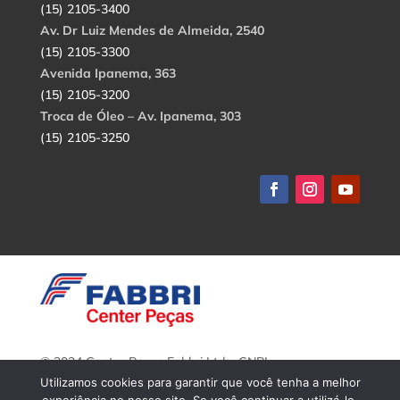
(15) 2105-3400
Av. Dr Luiz Mendes de Almeida, 2540
(15) 2105-3300
Avenida Ipanema, 363
(15) 2105-3200
Troca de Óleo – Av. Ipanema, 303
(15) 2105-3250
© 2024 Center Peças Fabbri Ltda. CNPJ:
56.908.650/0001-94.
Utilizamos cookies para garantir que você tenha a melhor
Todos os direitos reservados.