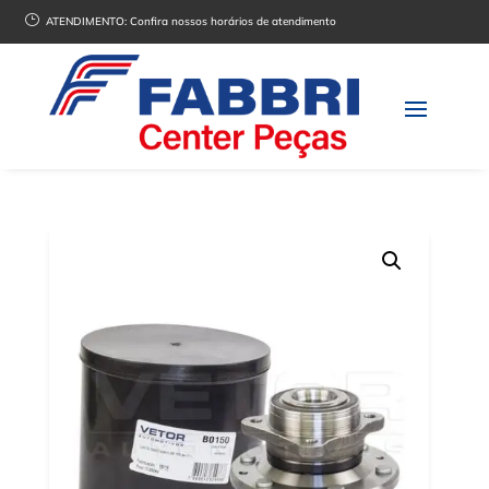
}
ATENDIMENTO:
Confira nossos horários de atendimento