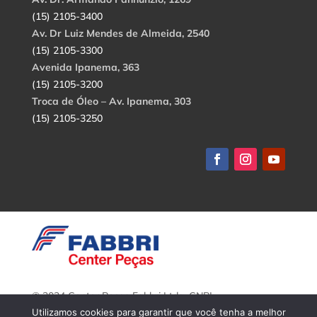
(15) 2105-3400
Av. Dr Luiz Mendes de Almeida, 2540
(15) 2105-3300
Avenida Ipanema, 363
(15) 2105-3200
Troca de Óleo – Av. Ipanema, 303
(15) 2105-3250
© 2024 Center Peças Fabbri Ltda. CNPJ:
56.908.650/0001-94.
Utilizamos cookies para garantir que você tenha a melhor