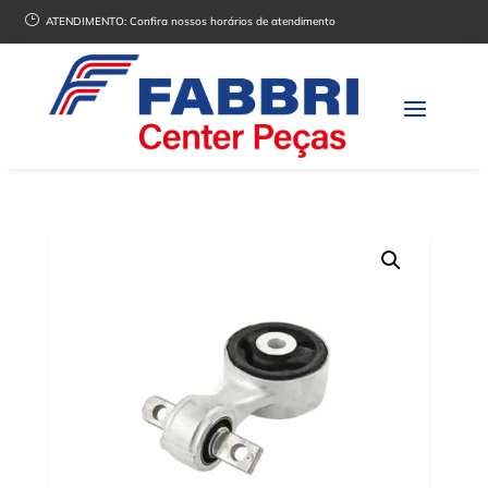
}
ATENDIMENTO:
Confira nossos horários de atendimento