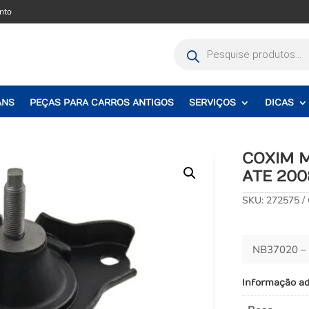
nto
Pesquisar
produtos
ANS
PEÇAS PARA CARROS ANTIGOS
SERVIÇOS
DICAS
COXIM 
ATE 200
SKU:
272575
NB37020 –
Informação ad