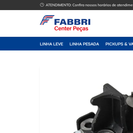
}
ATENDIMENTO:
Confira nossos horários de atendime
LINHA LEVE
LINHA PESADA
PICKUPS & V