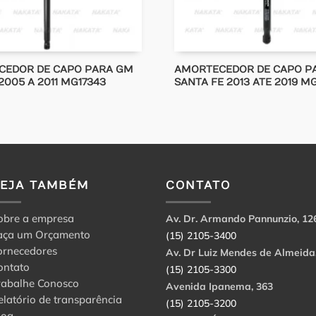
CEDOR DE CAPO PARA GM
AMORTECEDOR DE CAPO P
2005 A 2011 MG17343
SANTA FE 2013 ATE 2019 M
VEJA TAMBÉM
CONTATO
obre a empresa
Av. Dr. Armando Pannunzio, 12
aça um Orçamento
(15) 2105-3400
ornecedores
Av. Dr Luiz Mendes de Almeida
ontato
(15) 2105-3300
rabalhe Conosco
Avenida Ipanema, 363
elatório de transparência
(15) 2105-3200
log