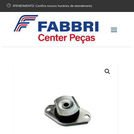
}
ATENDIMENTO:
Confira nossos horários de atendimento