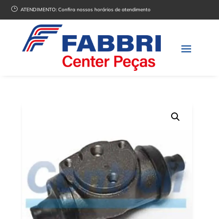
}
ATENDIMENTO:
Confira nossos horários de atendimento