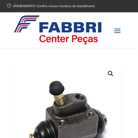
}
ATENDIMENTO:
Confira nossos horários de atendimento