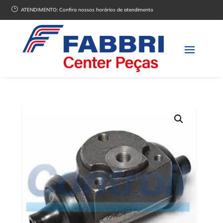
}
ATENDIMENTO:
Confira nossos horários de atendimento