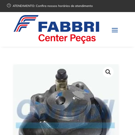
}
ATENDIMENTO:
Confira nossos horários de atendimento