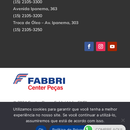
(15) 2105-3300
Avenida Ipanema, 363
(15) 2105-3200
Troca de Óleo – Av. Ipanema, 303
(15) 2105-3250
© 2024 Center Peças Fabbri Ltda. CNPJ:
56.908.650/0001-94.
Utilizamos cookies para garantir que você tenha a melhor
Todos os direitos reservados.
experiência no nosso site. Se você continuar a utilizá-lo,
assumiremos que está de acordo com isso.
COMPRE AQUI
Ok
Política de Privacidade