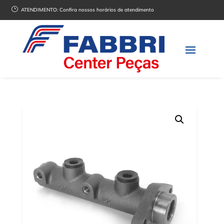
}
ATENDIMENTO:
Confira nossos horários de atendimento