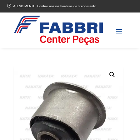
}
ATENDIMENTO:
Confira nossos horários de atendimento