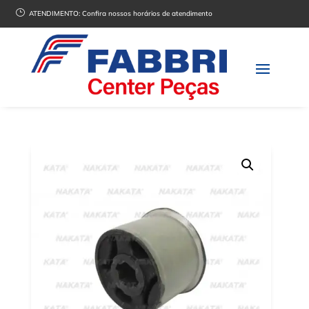
}
ATENDIMENTO:
Confira nossos horários de atendimento