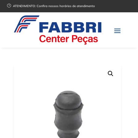
}
ATENDIMENTO:
Confira nossos horários de atendimento