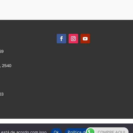
69
, 2540
03
e está de acordo com isso.
Ok
Política de Privacidade
COMPRE AQUI