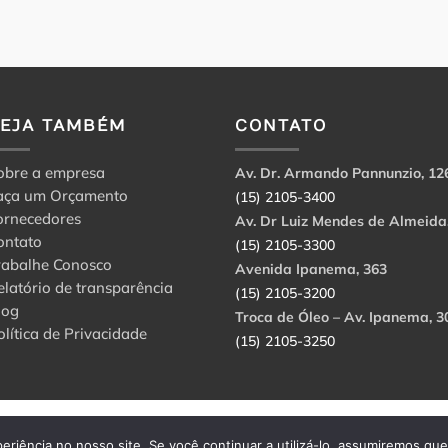
VEJA TAMBÉM
CONTATO
obre a empresa
Av. Dr. Armando Pannunzio, 12
aça um Orçamento
(15) 2105-3400
ornecedores
Av. Dr Luiz Mendes de Almeida
ontato
(15) 2105-3300
rabalhe Conosco
Avenida Ipanema, 363
elatório de transparência
(15) 2105-3200
log
Troca de Óleo – Av. Ipanema, 3
olítica de Privacidade
(15) 2105-3250
abbri Ltda. CNPJ: 56.908.650/0001-94.
eriência no nosso site. Se você continuar a utilizá-lo, assumiremos qu
rvados.