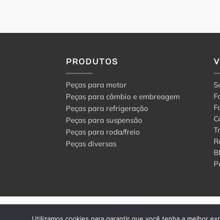
PRODUTOS
Peças para motor
S
F
Peças para câmbio e embreagem
F
Peças para refrigeração
C
Peças para suspensão
T
Peças para roda/freio
R
Peças diversas
B
P
© 2024 Center Peças F
Utilizamos cookies para garantir que você tenha a melhor exp
Todos os direitos rese