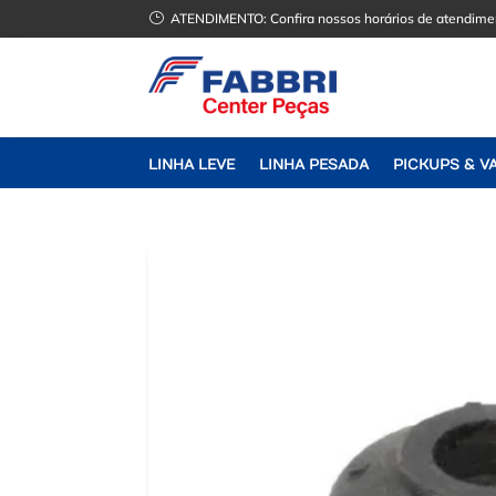
}
ATENDIMENTO:
Confira nossos horários de atendime
LINHA LEVE
LINHA PESADA
PICKUPS & V