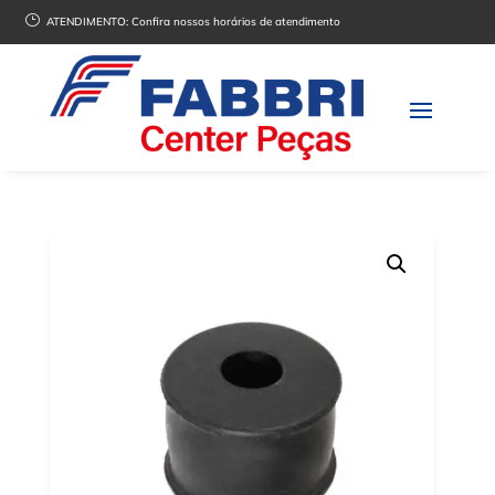
}
ATENDIMENTO:
Confira nossos horários de atendimento