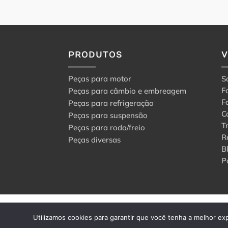
PRODUTOS
Peças para motor
S
F
Peças para câmbio e embreagem
F
Peças para refrigeração
C
Peças para suspensão
T
Peças para roda/freio
R
Peças diversas
B
P
© 2024 Center Peças F
Utilizamos cookies para garantir que você tenha a melhor exp
Todos os direitos rese