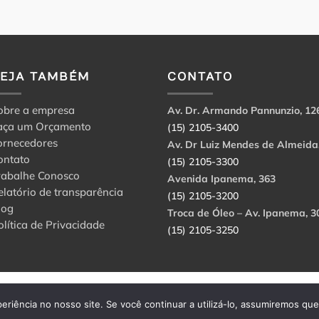
VEJA TAMBÉM
CONTATO
obre a empresa
Av. Dr. Armando Pannunzio, 12
aça um Orçamento
(15) 2105-3400
ornecedores
Av. Dr Luiz Mendes de Almeida
ontato
(15) 2105-3300
rabalhe Conosco
Avenida Ipanema, 363
elatório de transparência
(15) 2105-3200
log
Troca de Óleo – Av. Ipanema, 3
olítica de Privacidade
(15) 2105-3250
abbri Ltda. CNPJ: 56.908.650/0001-94.
eriência no nosso site. Se você continuar a utilizá-lo, assumiremos qu
rvados.