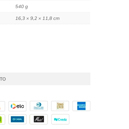
540 g
16,3 × 9,2 × 11,8 cm
TO