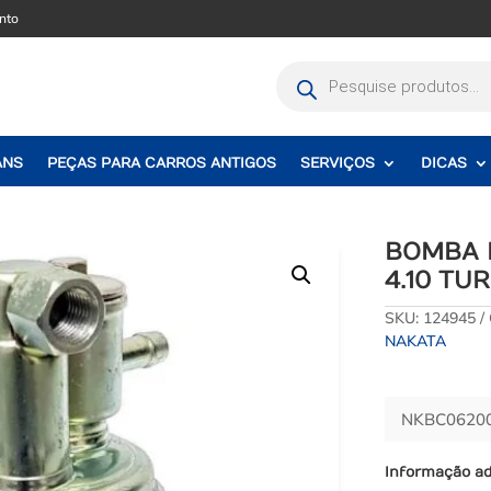
nto
Pesquisar
produtos
ANS
PEÇAS PARA CARROS ANTIGOS
SERVIÇOS
DICAS
BOMBA 
4.10 TU
SKU:
124945
NAKATA
NKBC06200
Informação ad