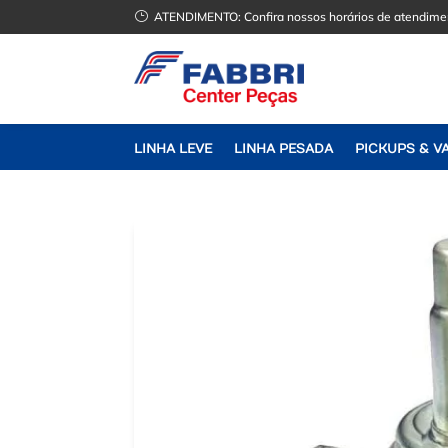
}
ATENDIMENTO:
Confira nossos horários de atendime
LINHA LEVE
LINHA PESADA
PICKUPS & V