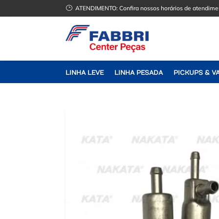
}
ATENDIMENTO:
Confira nossos horários de atendime
LINHA LEVE
LINHA PESADA
PICKUPS & V