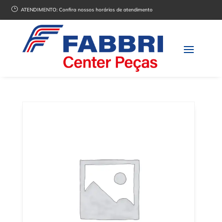
}
ATENDIMENTO:
Confira nossos horários de atendimento