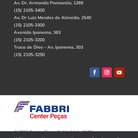
Av. Dr. Armando Pannunzio, 1269
(15) 2105-3400
Av. Dr Luiz Mendes de Almeida, 2540
(15) 2105-3300
Avenida Ipanema, 363
(15) 2105-3200
Troca de Óleo – Av. Ipanema, 303
(15) 2105-3250
© 2024 Center Peças Fabbri Ltda. CNPJ:
56.908.650/0001-94.