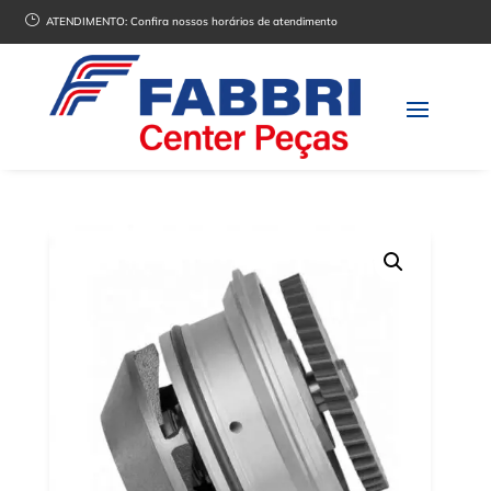
}
ATENDIMENTO:
Confira nossos horários de atendimento