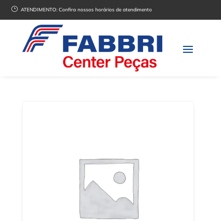
}
ATENDIMENTO:
Confira nossos horários de atendimento