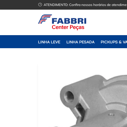
}
ATENDIMENTO:
Confira nossos horários de atendime
LINHA LEVE
LINHA PESADA
PICKUPS & V