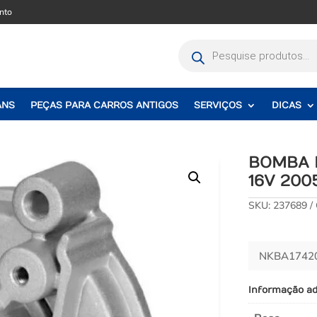
nto
Pesquisar
produtos
ANS
PEÇAS PARA CARROS ANTIGOS
SERVIÇOS
DICAS
BOMBA D
16V 200
SKU:
237689
NKBA17420
Informação ad