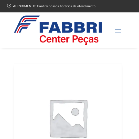
}
ATENDIMENTO:
Confira nossos horários de atendimento