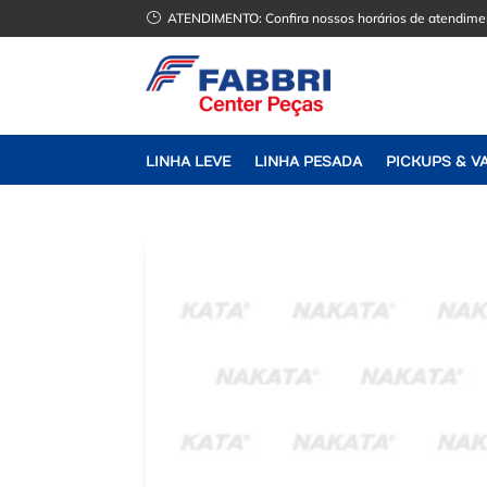
}
ATENDIMENTO:
Confira nossos horários de atendime
LINHA LEVE
LINHA PESADA
PICKUPS & V