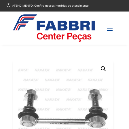
}
ATENDIMENTO:
Confira nossos horários de atendimento