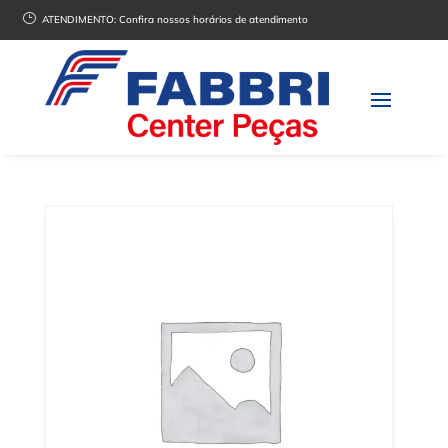
}
ATENDIMENTO:
Confira nossos horários de atendimento