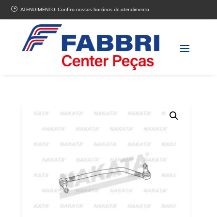
}
ATENDIMENTO:
Confira nossos horários de atendimento