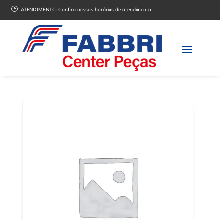
}
ATENDIMENTO:
Confira nossos horários de atendimento