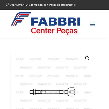
}
ATENDIMENTO:
Confira nossos horários de atendimento