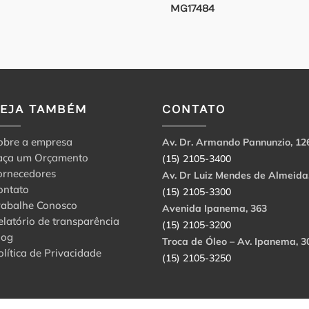
MG17484
VEJA TAMBÉM
CONTATO
obre a empresa
Av. Dr. Armando Pannunzio, 12
aça um Orçamento
(15) 2105-3400
ornecedores
Av. Dr Luiz Mendes de Almeida
ontato
(15) 2105-3300
rabalhe Conosco
Avenida Ipanema, 363
elatório de transparência
(15) 2105-3200
log
Troca de Óleo – Av. Ipanema, 3
olítica de Privacidade
(15) 2105-3250