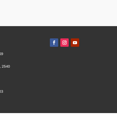
69
, 2540
03