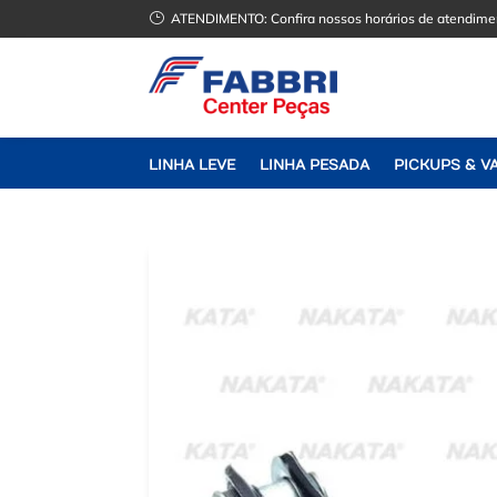
}
ATENDIMENTO:
Confira nossos horários de atendime
LINHA LEVE
LINHA PESADA
PICKUPS & V