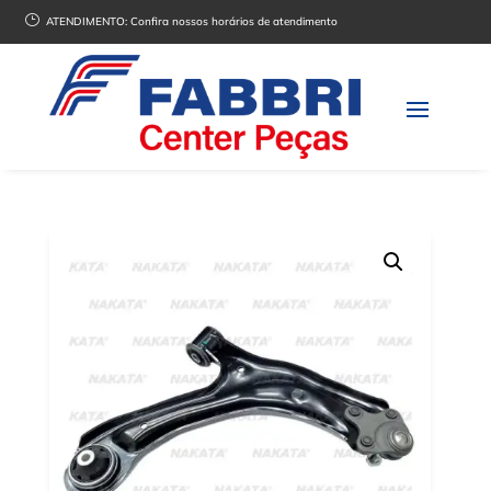
}
ATENDIMENTO:
Confira nossos horários de atendimento