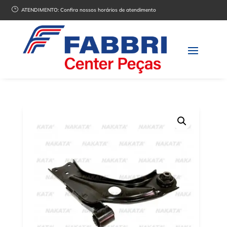
}
ATENDIMENTO:
Confira nossos horários de atendimento